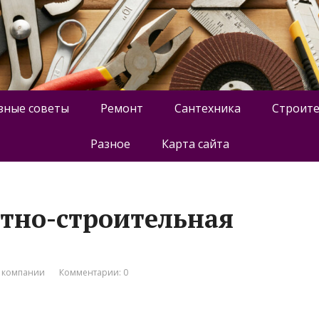
зные советы
Ремонт
Сантехника
Строите
Разное
Карта сайта
тно-строительная
 компании
Комментарии: 0