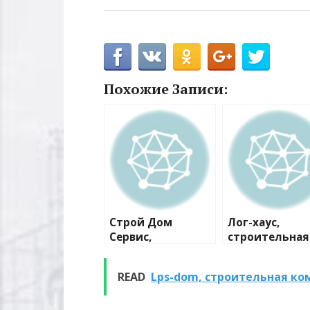
Похожие Записи:
Строй Дом
Лог-хаус,
Сервис,
строительная
строительно-
компания
ремонтная
READ
Lps-dom, строительная ко
компания