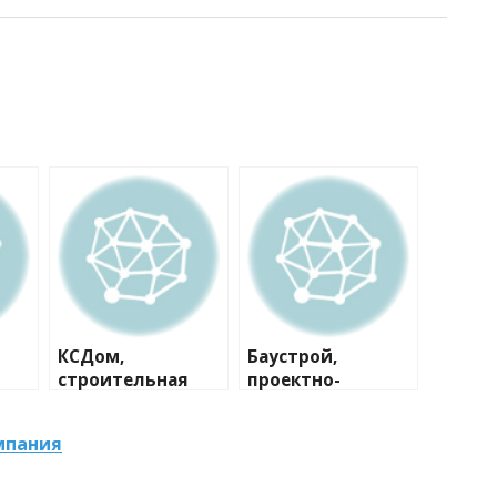
КСДом,
Баустрой,
строительная
проектно-
компания
строительная
компания
мпания