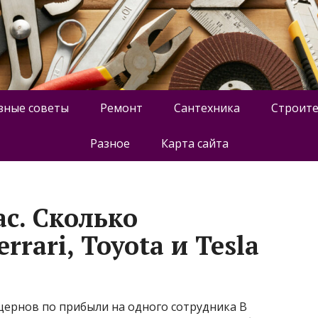
зные советы
Ремонт
Сантехника
Строите
Разное
Карта сайта
ас. Сколько
rari, Toyota и Tesla
нцернов по прибыли на одного сотрудника В