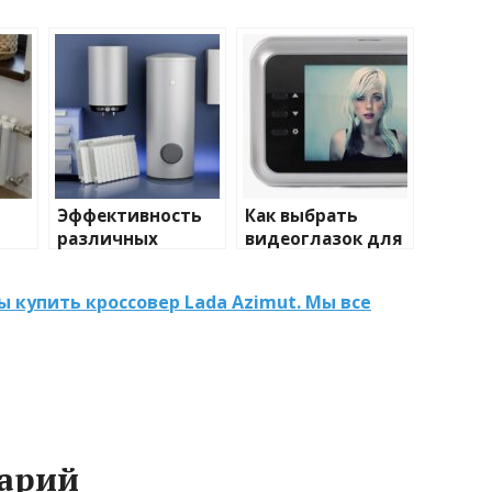
Эффективность
Как выбрать
различных
видеоглазок для
иды
химических
входной двери
тики
веществ при
ы купить кроссовер Lada Azimut. Мы все
очистке и
промывке котлов
арий