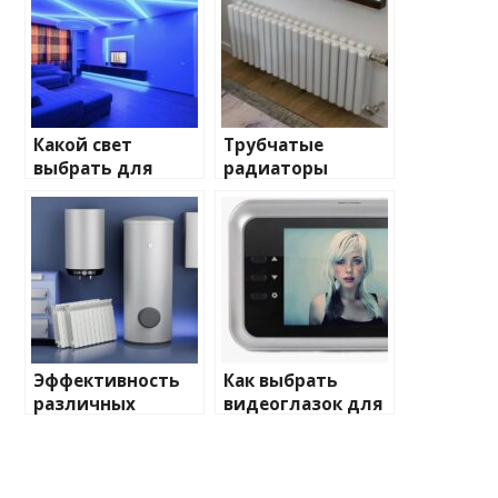
Какой свет
Трубчатые
выбрать для
радиаторы
домашнего
отопления: виды
освещения
и характеристики
Эффективность
Как выбрать
различных
видеоглазок для
химических
входной двери
веществ при
очистке и
промывке котлов