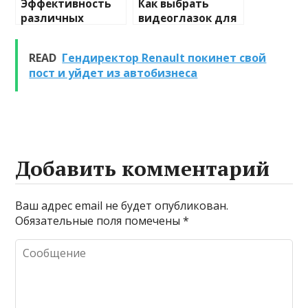
Эффективность
Как выбрать
различных
видеоглазок для
химических
входной двери
веществ при
READ
Гендиректор Renault покинет свой
очистке и
пост и уйдет из автобизнеса
промывке котлов
Добавить комментарий
Ваш адрес email не будет опубликован.
Обязательные поля помечены
*