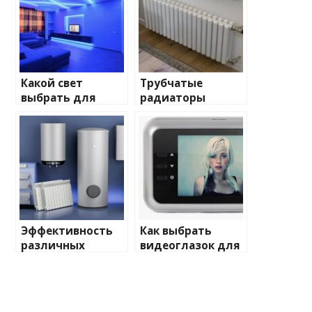
Какой свет
Трубчатые
выбрать для
радиаторы
домашнего
отопления: виды
освещения
и характеристики
Эффективность
Как выбрать
различных
видеоглазок для
химических
входной двери
веществ при
очистке и
промывке котлов