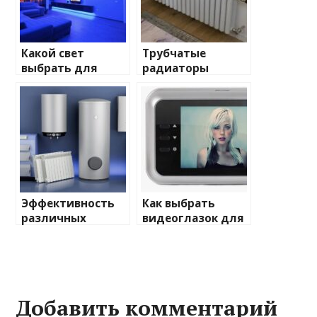
Какой свет
Трубчатые
выбрать для
радиаторы
домашнего
отопления: виды
освещения
и характеристики
Эффективность
Как выбрать
различных
видеоглазок для
химических
входной двери
веществ при
очистке и
промывке котлов
Добавить комментарий