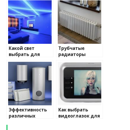
Какой свет
Трубчатые
выбрать для
радиаторы
домашнего
отопления: виды
освещения
и характеристики
Эффективность
Как выбрать
различных
видеоглазок для
химических
входной двери
веществ при