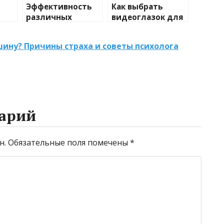
Эффективность
Как выбрать
различных
видеоглазок для
иды
химических
входной двери
тики
веществ при
шину? Причины страха и советы психолога
очистке и
промывке котлов
арий
н.
Обязательные поля помечены
*