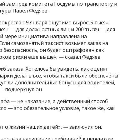
ый зампред комитета Госдумы по транспорту и
туры Павел Федяев.
окресла с 9 января ощутимо вырос: 5 тысяч
ысяч — для должностных лиц и 200 тысяч — для
ей мере инициатива направлена на
Если самозанятый таксист возьмет заказ на
го безопасность, он будет оштрафован как
рков риски еще выше», — сказал Федяев.
жб заказа. Хотелось бы увидеть, как оценят
парки делать все, чтобы такси были обеспечены
т ли дополнительные бонусы для водителей,
— подчеркнул он.
афа — не наказание, а действенный способ
ло — это обязательное условие, такое же, как
ет о жизни наших детей», — заключил он.
ность за нарушение требований к перевозке