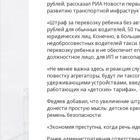
рублей, рассказал РИА Новости перв
развитию транспортной инфраструк
«Штраф за перевозку ребенка без авт
рублей для обычных водителей, 50 т
юридических лиц. Конечно, в больш
недобросовестных водителей такси. 
перевозку ребенка и не обеспечит е
должностное лицо, для ИП и таксопа
«Не менее важна здесь и реакция слу
повестку агрегаторы, будут ли таксо
удерживающими устройствами, введу
работающих на «детских» тарифах», 
Федяев добавил, что увеличение штр
донести простую мысль: детское крес
ремень безопасности.
«Экономия преступна, когда речь ид
Ранее административная ответствен