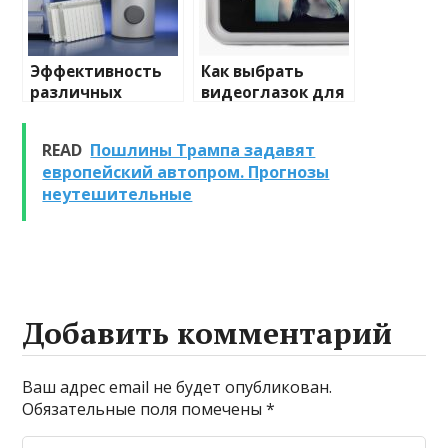
Эффективность
Как выбрать
различных
видеоглазок для
химических
входной двери
веществ при
READ
Пошлины Трампа задавят
очистке и
европейский автопром. Прогнозы
промывке котлов
неутешительные
Добавить комментарий
Ваш адрес email не будет опубликован.
Обязательные поля помечены
*