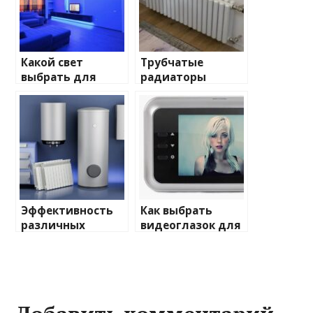
Какой свет
Трубчатые
выбрать для
радиаторы
домашнего
отопления: виды
освещения
и характеристики
Эффективность
Как выбрать
различных
видеоглазок для
химических
входной двери
веществ при
очистке и
промывке котлов