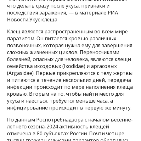
что делать сразу после укуса, признаки и
последствия заражения, — в материале РИА
Новости.Укус клеща
Клещ является распространенным во всем мире
паразитом. Он питается кровью различных
позвоночных, которая нужна ему для завершения
сложных жизненных циклов. Переносчиками
болезней, опасных для человека, являются клещи
семейства иксодовых (Ixodidae) и аргасовых
(Argasidae). Первые прикрепляются к телу жертвы
и питаются в течение нескольких дней, передача
инфекции происходит по мере наполнения клеща
кровью. Вторым на то, чтобы найти место для
укуса и наесться, требуется меньше часа, а
инфицирование происходит в первую же минуту.
По
данным
Роспотребнадзора с началом весенне-
летнего сезона-2024 активность клещей
отмечена в 80 субъектах России. Почти четыре
тысячи граждан с укусами паразитов обратились