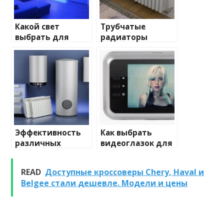
Какой свет
Трубчатые
выбрать для
радиаторы
домашнего
отопления: виды
освещения
и характеристики
Эффективность
Как выбрать
различных
видеоглазок для
химических
входной двери
веществ при
READ
Доступные кроссоверы Chery, Haval и
очистке и
Belgee стали дешевле. Модели и цены
промывке котлов