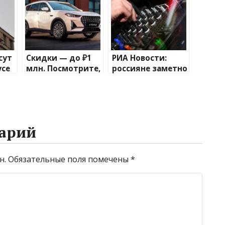
сут
Скидки — до ₽1
РИА Новости:
усе
млн. Посмотрите,
россияне заметно
ях
как изменились
чаще покупали
о
цены на машины
оборудование
коле
в России
для диджеинга
арий
н.
Обязательные поля помечены
*