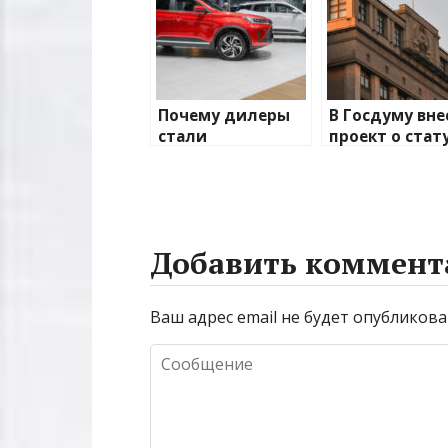
Почему дилеры
В Госдуму вне
стали
проект о стат
отказываться от
и полномочи
продаж
родительског
китайских
собрания в ш
машин. Кто
следующий
Добавить коммент
Ваш адрес email не будет опубликова