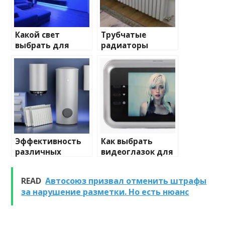
Какой свет
Трубчатые
выбрать для
радиаторы
домашнего
отопления: виды
освещения
и характеристики
Эффективность
Как выбрать
различных
видеоглазок для
химических
входной двери
веществ при
READ
Автосоюз призвал отменить штрафы
очистке и
за нарушение разметки. Но есть нюанс
промывке котлов