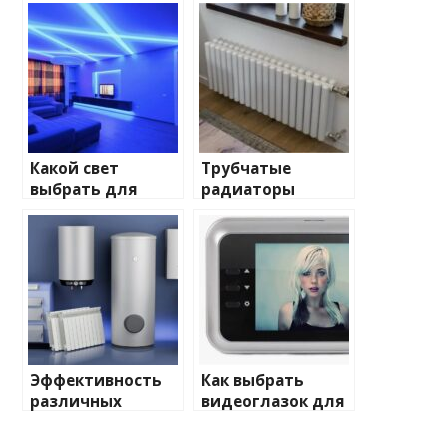
Какой свет
Трубчатые
выбрать для
радиаторы
домашнего
отопления: виды
освещения
и характеристики
Эффективность
Как выбрать
различных
видеоглазок для
химических
входной двери
веществ при