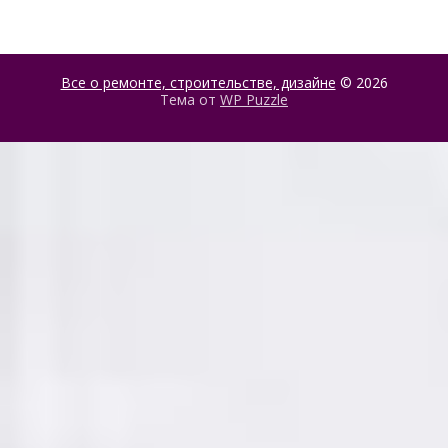
очистке и
промывке котлов
Все о ремонте, строительстве, дизайне
© 2026
Тема от
WP Puzzle