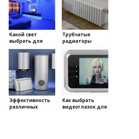
Какой свет
Трубчатые
выбрать для
радиаторы
домашнего
отопления: виды
освещения
и характеристики
Эффективность
Как выбрать
различных
видеоглазок для
химических
входной двери
веществ при
очистке и
промывке котлов