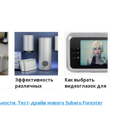
Эффективность
Как выбрать
различных
видеоглазок для
иды
химических
входной двери
тики
веществ при
ности. Тест-драйв нового Subaru Forester
очистке и
промывке котлов