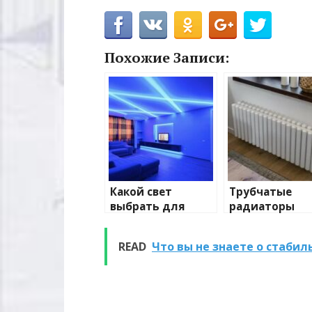
Похожие Записи:
Какой свет
Трубчатые
выбрать для
радиаторы
домашнего
отопления: в
освещения
и характерис
READ
Что вы не знаете о стабиль