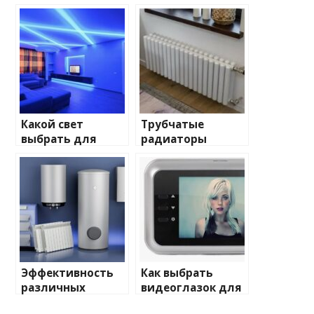
Какой свет
Трубчатые
выбрать для
радиаторы
домашнего
отопления: виды
освещения
и характеристики
Эффективность
Как выбрать
различных
видеоглазок для
химических
входной двери