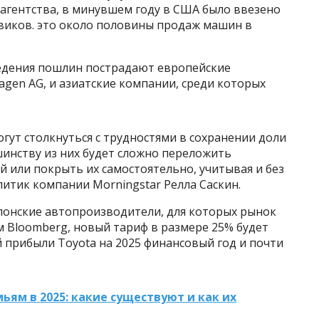
 агентства, в минувшем году в США было ввезено
овиков. это около половины продаж машин в
ведения пошлин пострадают европейские
gen AG, и азиатские компании, среди которых
ут столкнуться с трудностями в сохранении доли
шинству из них будет сложно переложить
 или покрыть их самостоятельно, учитывая и без
литик компании Morningstar Релла Саскин.
японские автопроизводители, для которых рынок
м Bloomberg, новый тариф в размере 25% будет
 прибыли Toyota на 2025 финансовый год и почти
ям в 2025: какие существуют и как их