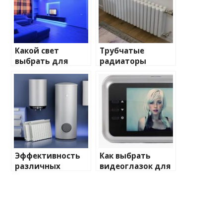
Какой свет
Трубчатые
выбрать для
радиаторы
домашнего
отопления: виды
освещения
и характеристики
Эффективность
Как выбрать
различных
видеоглазок для
химических
входной двери
веществ при
очистке и
промывке котлов