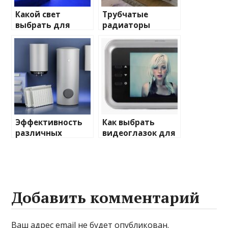
Какой свет
Трубчатые
выбрать для
радиаторы
домашнего
отопления: виды
освещения
и характеристики
Эффективность
Как выбрать
различных
видеоглазок для
химических
входной двери
веществ при
очистке и
промывке котлов
Добавить комментарий
Ваш адрес email не будет опубликован.