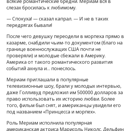
всякие романтические бредни. Мериам вся в
слезах бросилась к любимому.
— Спокуха! — сказал капрал. — И не в таких
передрягах бывали!
После чего девушку переодели в морпеха прямо в
казарме, снабдили чьим-то документом (благо на
границе военнослужащих США почти не
проверяли) и молодые сбежали в Америку.
Америка от такого романтического развития
событий ахнула и… понеслось.
Мериам приглашали в популярные
телевизионные шоу, брали у молодых интервью,
даже Голливуд предложил им 500000 долларов за
право использовать их историю любви. Более
того, фильм был снят, и американцы увидели его
под названием «Принцесса и морпех».
Роль Мериам исполнила популярная
американская актриса Марисоль Николс. Дельфин