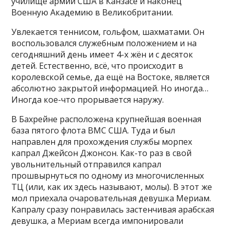
училище армии США в Канзасе и наконец
Военную Академию в Великобритании.
Увлекается теннисом, гольфом, шахматами. Он
воспользовался служебным положением и на
сегодняшний день имеет 4-х жён и с десяток
детей. Естественно, всё, что происходит в
королевской семье, да ещё на Востоке, является
абсолютно закрытой информацией. Но иногда…
Иногда кое-что прорывается наружу.
В Бахрейне расположена крупнейшая военная
база пятого флота ВМС США. Туда и был
направлен для прохождения службы морпех
капрал Джейсон Джонсон. Как-то раз в свой
увольнительный отправился капрал
прошвырнуться по одному из многочисленных
ТЦ (или, как их здесь называют, молы). В этот же
мол приехала очаровательная девушка Мериам.
Капралу сразу понравилась застенчивая арабская
девушка, а Мериам всегда импонировали