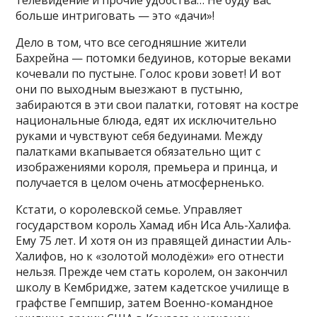
телевидение и прочие удобства… Не буду вас
больше интриговать — это «дачи»!
Дело в том, что все сегодняшние жители
Бахрейна — потомки бедуинов, которые веками
кочевали по пустыне. Голос крови зовет! И вот
они по выходным выезжают в пустыню,
забираются в эти свои палатки, готовят на костре
национальные блюда, едят их исключительно
руками и чувствуют себя бедуинами. Между
палатками вкапывается обязательно щит с
изображениями короля, премьера и принца, и
получается в целом очень атмосферненько.
Кстати, о королевской семье. Управляет
государством король Хамад ибн Иса Аль-Халифа.
Ему 75 лет. И хотя он из правящей династии Аль-
Халифов, но к «золотой молодёжи» его отнести
нельзя. Прежде чем стать королем, он закончил
школу в Кембридже, затем кадетское училище в
графстве Гемпшир, затем Военно-командное