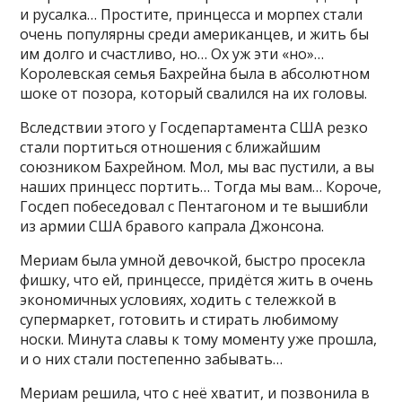
и русалка… Простите, принцесса и морпех стали
очень популярны среди американцев, и жить бы
им долго и счастливо, но… Ох уж эти «но»…
Королевская семья Бахрейна была в абсолютном
шоке от позора, который свалился на их головы.
Вследствии этого у Госдепартамента США резко
стали портиться отношения с ближайшим
союзником Бахрейном. Мол, мы вас пустили, а вы
наших принцесс портить… Тогда мы вам… Короче,
Госдеп побеседовал с Пентагоном и те вышибли
из армии США бравого капрала Джонсона.
Мериам была умной девочкой, быстро просекла
фишку, что ей, принцессе, придётся жить в очень
экономичных условиях, ходить с тележкой в
супермаркет, готовить и стирать любимому
носки. Минута славы к тому моменту уже прошла,
и о них стали постепенно забывать…
Мериам решила, что с неё хватит, и позвонила в