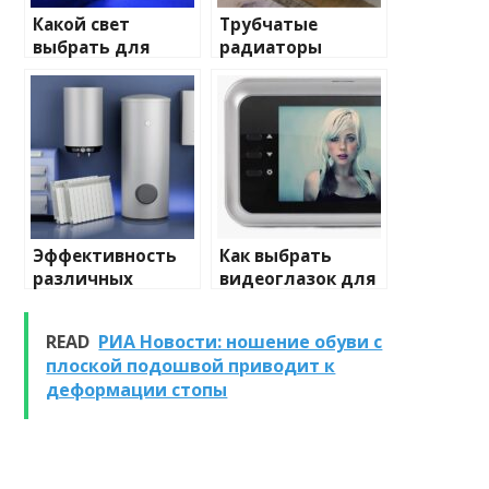
Какой свет
Трубчатые
выбрать для
радиаторы
домашнего
отопления: виды
освещения
и характеристики
Эффективность
Как выбрать
различных
видеоглазок для
химических
входной двери
веществ при
READ
РИА Новости: ношение обуви с
очистке и
плоской подошвой приводит к
промывке котлов
деформации стопы