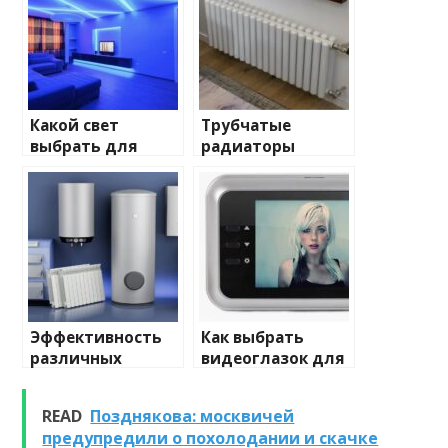
Какой свет
Трубчатые
выбрать для
радиаторы
домашнего
отопления: виды
освещения
и характеристики
Эффективность
Как выбрать
различных
видеоглазок для
химических
входной двери
веществ при
READ
Позднякова: москвичей
очистке и
предупредили о похолодании и скачке
промывке котлов