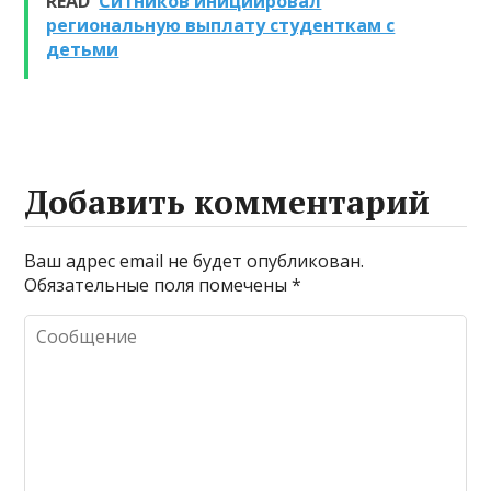
READ
Ситников инициировал
очистке и
региональную выплату студенткам с
промывке котлов
детьми
Добавить комментарий
Ваш адрес email не будет опубликован.
Обязательные поля помечены
*