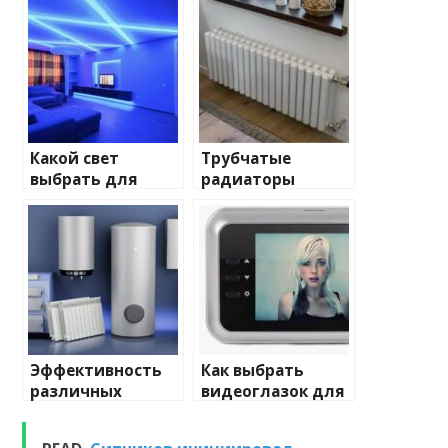
Какой свет
Трубчатые
выбрать для
радиаторы
домашнего
отопления: виды
освещения
и характеристики
Эффективность
Как выбрать
различных
видеоглазок для
химических
входной двери
веществ при