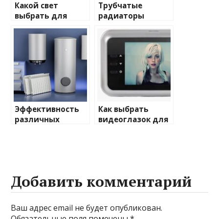
Какой свет
Трубчатые
выбрать для
радиаторы
домашнего
отопления: виды
освещения
и характеристики
Эффективность
Как выбрать
различных
видеоглазок для
химических
входной двери
веществ при
очистке и
промывке котлов
Добавить комментарий
Ваш адрес email не будет опубликован.
Обязательные поля помечены
*