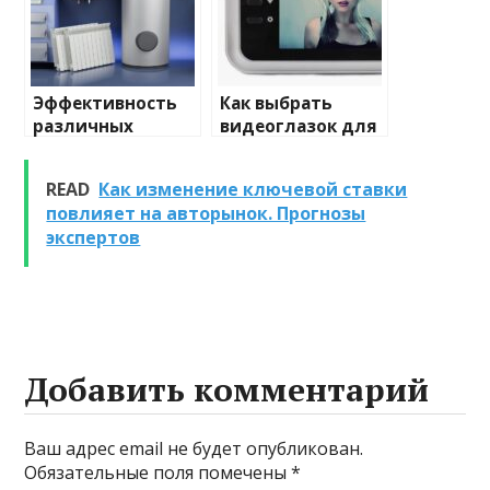
Эффективность
Как выбрать
различных
видеоглазок для
химических
входной двери
веществ при
READ
Как изменение ключевой ставки
очистке и
повлияет на авторынок. Прогнозы
промывке котлов
экспертов
Добавить комментарий
Ваш адрес email не будет опубликован.
Обязательные поля помечены
*